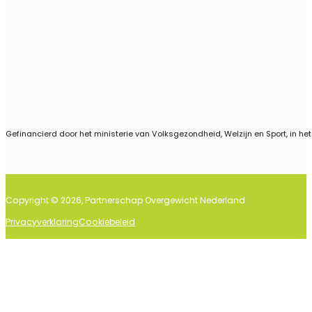
Follow us on Linkedin
Gefinancierd door het ministerie van Volksgezondheid, Welzijn en Sport, in he
Copyright © 2026, Partnerschap Overgewicht Nederland
Privacyverklaring
Cookiebeleid