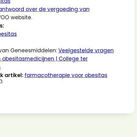
itas
antwoord over de vergoeding van
OO website.
s:
besitas
g van Geneesmiddelen:
Veelgestelde vragen
obesitasmedicijnen | College ter
n
 artikel:
farmacotherapie voor obesitas
n