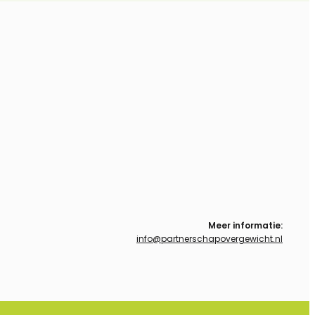
Meer informatie:
info@partnerschapovergewicht.nl
Follow us on Linkedin