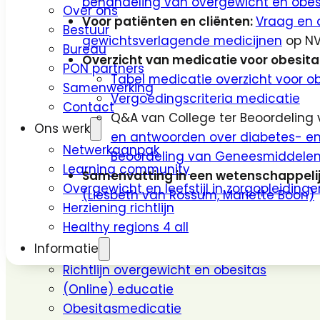
behandeling van overgewicht en obes
Over ons
Voor patiënten en cliënten:
Vraag en 
Bestuur
gewichtsverlagende medicijnen
op NV
Bureau
Overzicht van medicatie voor obesita
PON partners
Tabel medicatie overzicht voor o
Samenwerking
Vergoedingscriteria medicatie
Contact
Q&A van College ter Beoordelin
Ons werk
en antwoorden over diabetes- en 
Netwerkaanpak
Beoordeling van Geneesmiddele
Learning community
Samenvatting in een wetenschappelijk
Overgewicht en leefstijl in zorgopleidinge
(Liesbeth van Rossum, Mariette Boon)
Herziening richtlijn
Healthy regions 4 all
Informatie
Richtlijn overgewicht en obesitas
(Online) educatie
Obesitasmedicatie