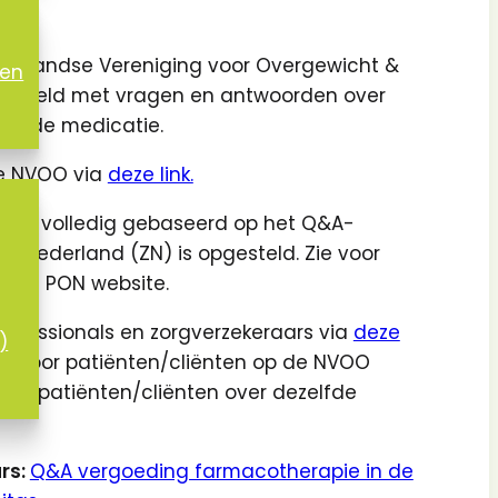
derlandse Vereniging voor Overgewicht &
gen
opgesteld met vragen en antwoorden over
gende medicatie.
 de NVOO via
deze link.
taal en volledig gebaseerd op het Q&A-
 Nederland (ZN) is opgesteld. Zie voor
 de PON website.
fessionals en zorgverzekeraars via
deze
)
t voor patiënten/cliënten op de NVOO
s de patiënten/cliënten over dezelfde
rs:
Q&A vergoeding farmacotherapie in de