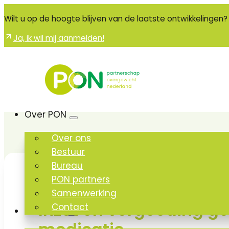
Wilt u op de hoogte blijven van de laatste ontwikkelingen?
Ja, ik wil mij aanmelden!
Over PON
Over ons
Bestuur
Bureau
PON partners
Samenwerking
Inzet en vergoeding g
Contact
Ons werk